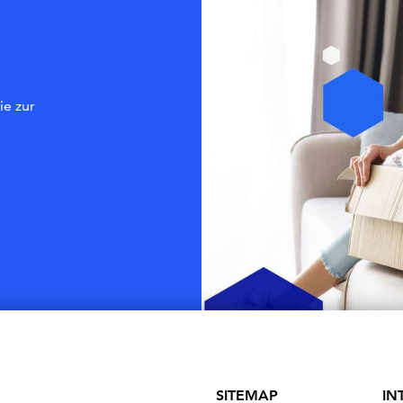
ie zur
SITEMAP
IN