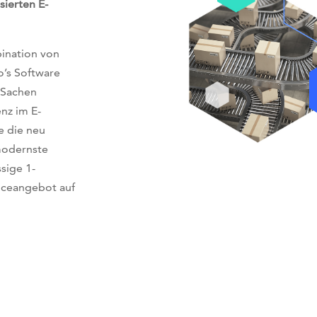
sierten E-
ination von
o’s Software
e
Sachen
enz im E-
e die neu
modernste
sige 1-
iceangebot auf