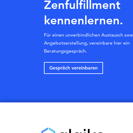
Zenfulfillment
kennenlernen.
Für einen unverbindlichen Austausch sow
Angebotserstellung, vereinbare hier ein
Beratungsgespräch.
Gespräch vereinbaren