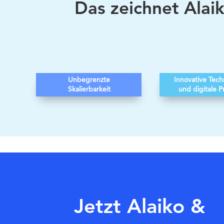
Das zeichnet Alaik
Unbegrenzte
Innovative Tec
Skalierbarkeit
und digitale P
Jetzt Alaiko &