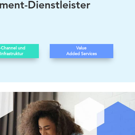
lment-Dienstleister
-Channel und
Value
Infrastruktur
Added Services