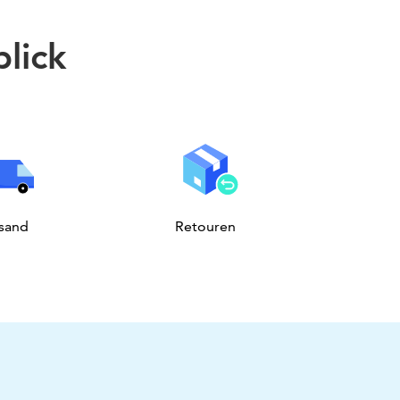
lick
sand
Retouren