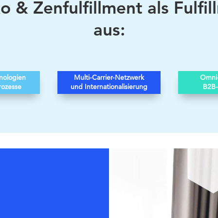
o & Zenfulfillment als Fulfil
aus:
hnologien
Multi-Carrier-Netzwerk
Omni
rozesse
und Internationalisierung
B2B-